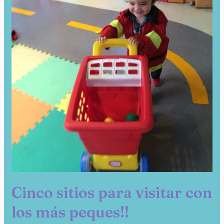
para
visitar
con
los
más
peques!!
Cinco sitios para visitar con
los más peques!!