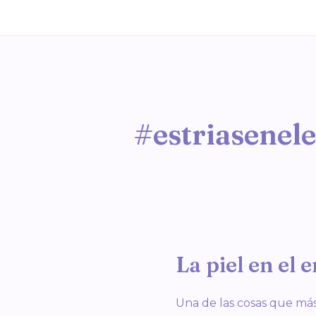
Ir
al
contenido
#estriasenel
La piel en el
La
piel
en
Una de las cosas que má