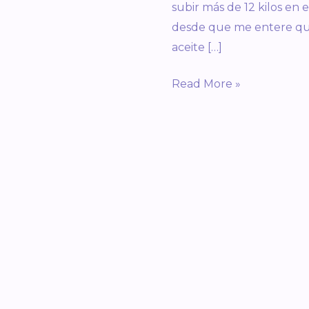
el
subir más de 12 kilos en
embarazo
desde que me entere qu
aceite […]
Read More »