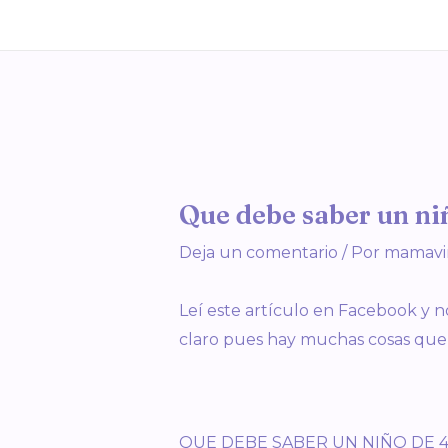
Ir
al
contenido
Post
navigation
Que debe saber un ni
Deja un comentario
/ Por
mamavi
Leí este artículo en Facebook y 
claro pues hay muchas cosas que 
QUE DEBE SABER UN NIÑO DE 