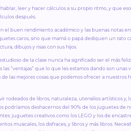
hablar, leer y hacer cálculos a su propio ritmo, y que e
álculos después.
en el buen rendimiento académico y las buenas notas en 
juguetes caros, sino que mamá o papá dediquen un rato c
ra, dibujos y risas con sus hijos.
 estudioso de la clase nunca ha significado ser el más fel
as las “ventajas” que lo que les estamos dando son unas 
 de las mejores cosas que podemos ofrecer a nuestros hij
r rodeados de libros, naturaleza, utensilios artísticos y, 
os podríamos deshacernos del 90% de los juguetes de nue
tes: juguetes creativos como los LEGO y los de encastr
entos musicales, los disfraces, y libros y más libros. Neces