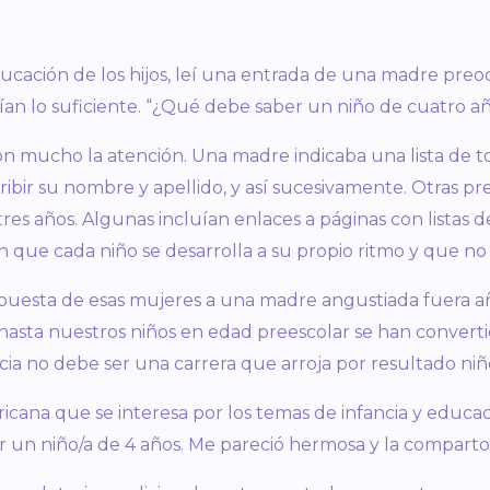
ucación de los hijos, leí una entrada de una madre preo
ían lo suficiente. “¿Qué debe saber un niño de cuatro a
n mucho la atención. Una madre indicaba una lista de tod
cribir su nombre y apellido, y así sucesivamente. Otras p
tres años. Algunas incluían enlaces a páginas con listas 
n que cada niño se desarrolla a su propio ritmo y que n
uesta de esas mujeres a una madre angustiada fuera a
hasta nuestros niños en edad preescolar se han converti
ancia no debe ser una carrera que arroja por resultado n
icana que se interesa por los temas de infancia y educac
 un niño/a de 4 años. Me pareció hermosa y la comparto