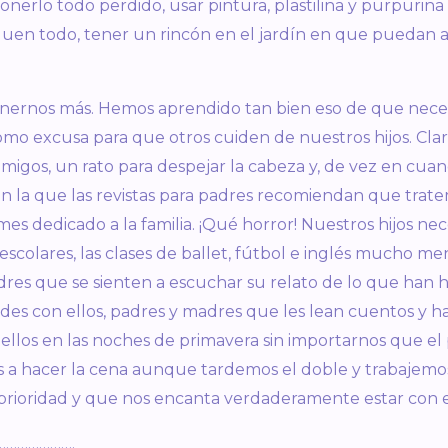
ponerlo todo perdido, usar pintura, plastilina y purpurina
uen todo, tener un rincón en el jardín en que puedan ar
tenernos más. Hemos aprendido tan bien eso de que nece
mo excusa para que otros cuiden de nuestros hijos. Cla
amigos, un rato para despejar la cabeza y, de vez en cuan
en la que las revistas para padres recomiendan que trate
mes dedicado a la familia. ¡Qué horror! Nuestros hijos nec
escolares,
las clases de ballet, fútbol e inglés mucho me
es que se sienten a escuchar su relato de lo que han h
es con ellos, padres y madres que les lean cuentos y ha
llos en las noches de primavera sin importarnos que el
 a hacer la cena aunque tardemos el doble y trabajemos
prioridad y que nos encanta verdaderamente estar con e
…
……………
….