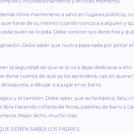
completo, incondicionalme
nte y en todo momento.
además cómo mantenerse a salvo en lugares públicos, con
e que fiarse de su instinto cuando conozca a alguien y 
 pida quien se lo pida. Debe conocer sus derechos y que 
maginación. Debe saber que nunca pasa nada por pintar el 
ner la seguridad de que se le va a dejar dedicarse a ello
e darse cuenta de que ya los aprenderá, casi sin querer
 dinosaurios, a dibujar o a jugar en el barro.
co y él también. Debe saber que es fantástico, listo, cr
e libre haciendo collares de flores, pasteles de barro y c
meros. Mejor dicho, mucho más.
QUE DEBEN SABER LOS PADRES: