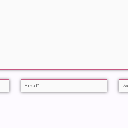
Email*
We