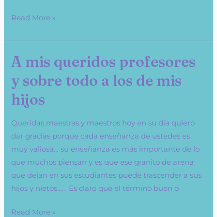
Read More »
A mis queridos profesores
A
mis
y sobre todo a los de mis
queridos
hijos
profesores
y
Queridas maestras y maestros hoy en su día quiero
sobre
dar gracias porque cada enseñanza de ustedes es
todo
muy valiosa… su enseñanza es más importante de lo
a
que muchos piensan y es que ese granito de arena
los
que dejan en sus estudiantes puede trascender a sus
de
hijos y nietos….. Es claro que el término buen o
mis
hijos
Read More »