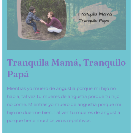
Tranquilo
Papá
Tranquila Mamá, Tranquilo
Papá
Mientras yo muero de angustia porque mi hijo no
habla, tal vez tu mueres de angustia porque tu hijo
no come. Mientras yo muero de angustia porque mi
hijo no duerme bien. Tal vez tu mueres de angustia
porque tiene muchos virus repetitivos.