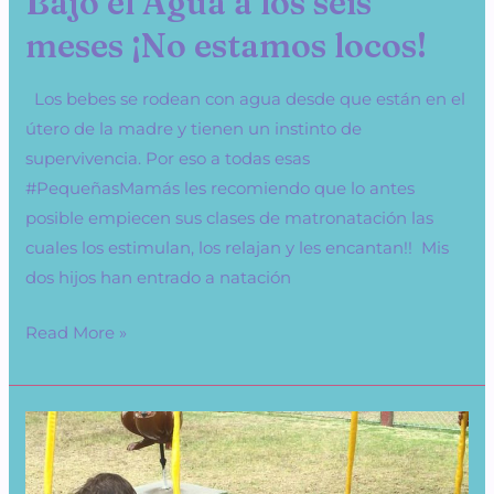
Bajo el Agua a los seis
meses ¡No estamos locos!
Los bebes se rodean con agua desde que están en el
útero de la madre y tienen un instinto de
supervivencia. Por eso a todas esas
#PequeñasMamás les recomiendo que lo antes
posible empiecen sus clases de matronatación las
cuales los estimulan, los relajan y les encantan!! Mis
dos hijos han entrado a natación
Read More »
Cómo
me
cambio